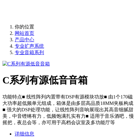
提供大型报告厅、宴会厅、报告厅、大中型会议室高品质，高
保真，震撼愉悦的声音体验
你的位置
网站首页
产品中心
专业扩声系统
专业音箱系列
C系列有源低音音箱
功能特点■ 线性阵列内置带有DSP有源模块功放■ 由1个170磁
大功率超低频单元组成，箱体是由多层高品质18MM夹板构成
■ 强大的DSP处理功能，让线性阵列音响展现出其高音细腻甜
美，中音铿锵有力，低频饱满扎实有力■ 适用于音乐酒吧，慢
摇把，夜总会等，亦可用于高档会议室及多功能厅等
详细信息