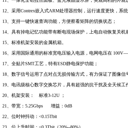
11、一体化全铝拉丝面板、蓝光液晶显示屏，美观高档的外观
12、采用Contrex嵌入式ARM处理器控制，运行速度更快，系
13、支持一键快速查询功能，方便察看矩阵的切换状态；
14、具有掉电记忆功能带有断电现场保护，上电自动恢复关机
15、标准机架安装的金属机箱。
16、采用国际通用的标准宽电压输入电源，电网电压在 100V—
17、全贴片SMT工艺，特有ESD静电保护功能；
18、数字信号运用了点对点无损传输方式，有力保证了图像信
19、电讯级核心数字交换芯片，具有超强的抗干扰及全天候工
20、机架安装： 标准3-12U ；
21、带宽：5.25Gbps 增益：0dB
22、位时钟抖动：<0.15Tbit
23、位上升时间：<0.3Tbit（20%--80%）