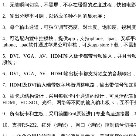
1、无缝瞬间切换，不黑屏，不存在缓慢的过度过程，快如电
2、输出分辨率可调，以适应多种不同的显示屏；
3、每个输出通道，可独立调节亮度、对比度、饱和度、锐利
4、可选配内置中控模块，提供app，支持iphone、ipa
iphone、ipad软件通过苹果公司审核，可从app store下载，不
5、DVI、VGA、AV、HDMI输入板卡都带音频输入，并且
频线；
6、DVI、VGA、AV、HDMI输出板卡都支持独立的音频输出
7、HDMI及DVI输入端带数字均衡调整电路，输出带信号预
8、插卡式结构设计，采用每张卡4个通道的设计，可灵活配置输入
HDMI、HD-SDI、光纤、网络等不同的输入输出板卡，互不
9、所有板卡和主板，采用德国Erni原装进口专业高速连接器
10、支持RS-232、红外（选配）、网口（选配）控制信号切换