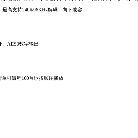
，最高支持24bit/96KHz解码，向下兼容
XLR平衡模拟输出，同轴、光纤
清单可编程100首歌按顺序播放
全部支持快捷按键直